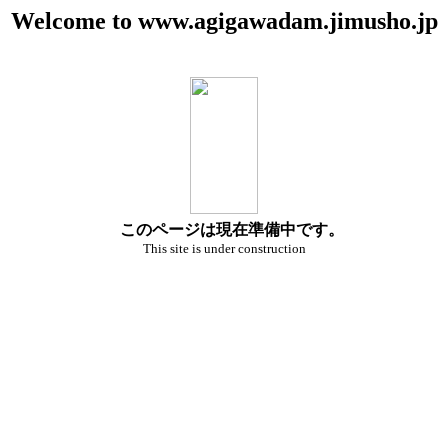
Welcome to www.agigawadam.jimusho.jp
このページは現在準備中です。
This site is under construction